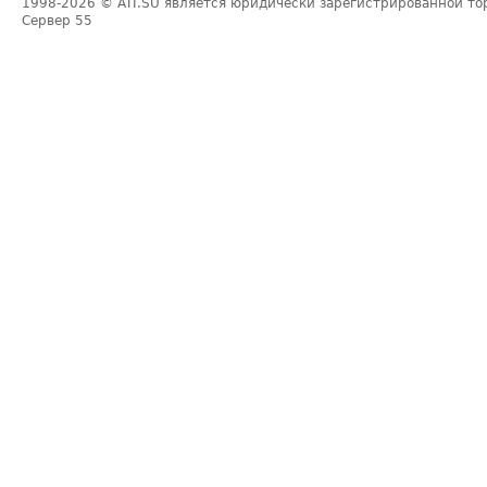
1998-2026
© ATI.SU является юридически зарегистрированной то
Сервер
55