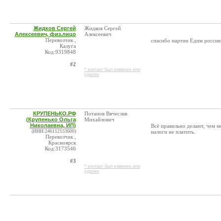
Жидков Сергей
Жидков Сергей
Алексеевич, физ.лицо
Алексеевич
Перевозчик ,
спасибо партии Едим россию
Калуга
Код:9319848
#2
* контакт был изменен или
удален
КРУПЕНЬКО.РФ
Потапов Вячеслав
(Крупенько Ольга
Михайлович
Николаевна, ИП)
Всё правильно делают, чем м
(ИНН:246112153600)
налоги не платить.
Перевозчик ,
Красноярск
Код:3173546
#3
* контакт был изменен или
удален