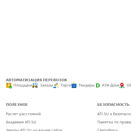
АВТОМАТИЗАЦИЯ ПЕРЕВОЗОК
Площадки
Заказы
Торги
Тендеры
АТИ-Доки
G
ПОЛЕЗНОЕ
БЕЗОПАСНОСТЬ
Расчет расстояний
ATI.SU о безопасн
Академия ATI.SU
Памятка по прове
Звезды ATI.SU на вашем сайте
Светофор+