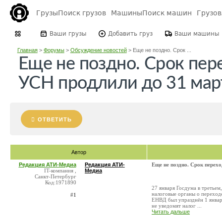
Грузы
Поиск грузов
Машины
Поиск машин
Грузо
Ваши грузы
Добавить груз
Ваши машины
Главная
>
Форумы
>
Обсуждение новостей
>
Еще не поздно. Срок ...
Еще не поздно. Срок пер
УСН продлили до 31 мар
ОТВЕТИТЬ
Автор
Редакция АТИ-Медиа
Редакция АТИ-
Еще не поздно. Срок перех
IT-компания ,
Медиа
Санкт-Петербург
Код:1971890
27 января Госдума в третьем
налоговые органы о переход
#1
ЕНВД был упразднён 1 январ
не уведомят налог ...
Читать дальше