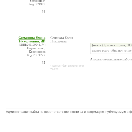
Устюжна г.
Код:309999
#4
Семанова Елена
Семанова Елена
Николаевна, ИП
Николаевна
(ИНН:246100048174)
Цитата
(Красная стрела, ОО
Перевозчик ,
скорее всего убирают конк
Красноярск
Код:2363277
А может недовольные работн
#5
* контакт был изменен или
удален
Администрация сайта не несет ответственности за информацию, публикуемую в ф