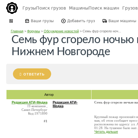
Грузы
Поиск грузов
Машины
Поиск машин
Грузо
Ваши грузы
Добавить груз
Ваши машины
Главная
>
Форумы
>
Обсуждение новостей
>
Семь фур сгорело ноч...
Семь фур сгорело ночью 
Нижнем Новгороде
ОТВЕТИТЬ
Автор
Редакция АТИ-Медиа
Редакция АТИ-
Семь фур сгорело ночью н
IT-компания ,
Медиа
Санкт-Петербург
Код:1971890
Крупный пожар произошёл на
мая, об этом сообщает прес
#1
расположена по адресу: ул. 
01:28. На тушение было нап .
Читать дальше