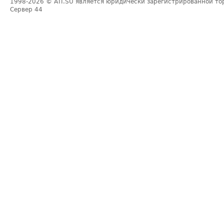
1998-2026
© ATI.SU является юридически зарегистрированной то
Сервер
44