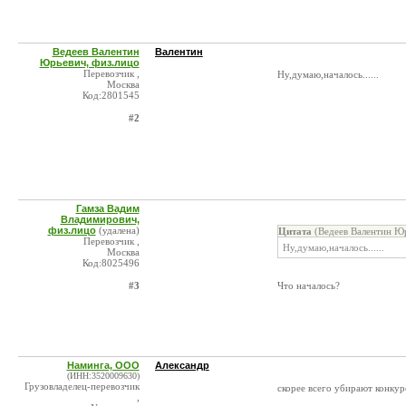
Ведеев Валентин
Валентин
Юрьевич, физ.лицо
Перевозчик ,
Ну,думаю,началось......
Москва
Код:2801545
#2
Гамза Вадим
Владимирович,
физ.лицо
(удалена)
Цитата
(Ведеев Валентин Юр
Перевозчик ,
Ну,думаю,началось......
Москва
Код:8025496
#3
Что началось?
Наминга, ООО
Александр
(ИНН:3520009630)
Грузовладелец-перевозчик
скорее всего убирают конкур
,