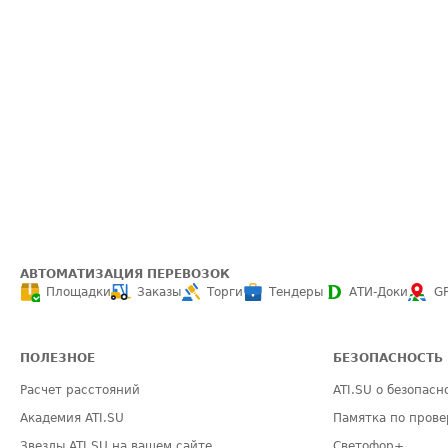
АВТОМАТИЗАЦИЯ ПЕРЕВОЗОК
Площадки
Заказы
Торги
Тендеры
АТИ-Доки
G
ПОЛЕЗНОЕ
БЕЗОПАСНОСТЬ
Расчет расстояний
ATI.SU о безопасн
Академия ATI.SU
Памятка по прове
Звезды ATI.SU на вашем сайте
Светофор+