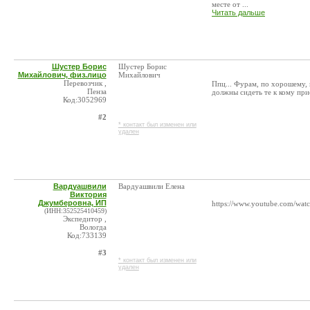
месте от ...
Читать дальше
Шустер Борис
Шустер Борис
Михайлович, физ.лицо
Михайлович
Перевозчик ,
Ппц... Фурам, по хорошему, 
Пенза
должны сидеть те к кому пр
Код:3052969
#2
* контакт был изменен или
удален
Вардуашвили
Вардуашвили Елена
Виктория
Джумберовна, ИП
https://www.youtube.com/wa
(ИНН:352525410459)
Экспедитор ,
Вологда
Код:733139
#3
* контакт был изменен или
удален