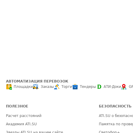
АВТОМАТИЗАЦИЯ ПЕРЕВОЗОК
Площадки
Заказы
Торги
Тендеры
АТИ-Доки
G
ПОЛЕЗНОЕ
БЕЗОПАСНОСТЬ
Расчет расстояний
ATI.SU о безопасн
Академия ATI.SU
Памятка по прове
Звезды ATI.SU на вашем сайте
Светофор+