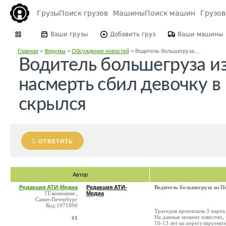
Грузы
Поиск грузов
Машины
Поиск машин
Грузо
Ваши грузы
Добавить груз
Ваши машины
Главная
>
Форумы
>
Обсуждение новостей
>
Водитель большегруза...
Водитель большегруза и
насмерть сбил девочку в
скрылся
ОТВЕТИТЬ
Автор
Редакция АТИ-Медиа
Редакция АТИ-
Водитель большегруза из П
IT-компания ,
Медиа
Санкт-Петербург
Код:1971890
Трагедия произошла 3 марта 
На данные момент известно,
#1
10-13 лет на нерегулируемом