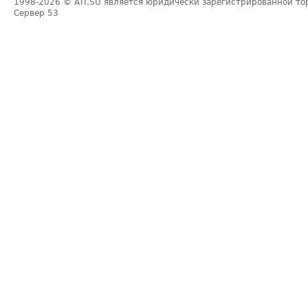
1998-2026
© ATI.SU является юридически зарегистрированной то
Сервер
53