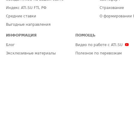
Индекс ATI.SU FTL РФ
Страхование
Средние ставки
О формировании 
Выгодные направления
ИНФОРМАЦИЯ
ПОМОЩЬ
Блог
Видео по работе с ATI.SU
Эксклюзивные материалы
Полезное по перевозкам
Политика конфиденциальности
Часто задаваемые вопросы (FA
Общие положения
Техническая информация
Карта сайта
ЗАДАТЬ ВОПРОС