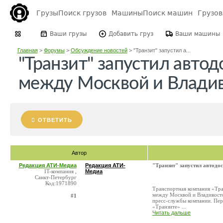
Грузы
Поиск грузов
Машины
Поиск машин
Грузо
Ваши грузы
Добавить груз
Ваши машины
Главная
>
Форумы
>
Обсуждение новостей
>
"Транзит" запустил а...
"Транзит" запустил авто
между Москвой и Влади
ОТВЕТИТЬ
Автор
Редакция АТИ-Медиа
Редакция АТИ-
"Транзит" запустил автод
IT-компания ,
Медиа
Санкт-Петербург
Код:1971890
Транспортная компания «Тра
между Москвой и Владивосто
#1
пресс-службы компании. Перв
«Транзите» ...
Читать дальше