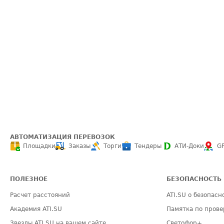
АВТОМАТИЗАЦИЯ ПЕРЕВОЗОК
Площадки
Заказы
Торги
Тендеры
АТИ-Доки
G
ПОЛЕЗНОЕ
БЕЗОПАСНОСТЬ
Расчет расстояний
ATI.SU о безопасн
Академия ATI.SU
Памятка по прове
Звезды ATI.SU на вашем сайте
Светофор+