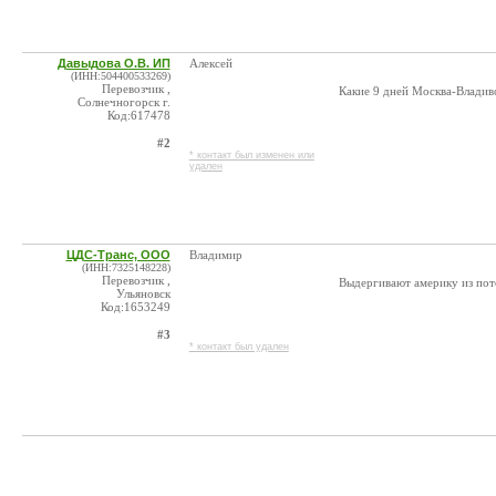
Давыдова О.В. ИП
Алексей
(ИНН:504400533269)
Перевозчик ,
Какие 9 дней Москва-Владиво
Солнечногорск г.
Код:617478
#2
* контакт был изменен или
удален
ЦДС-Транс, ООО
Владимир
(ИНН:7325148228)
Перевозчик ,
Выдергивают америку из пото
Ульяновск
Код:1653249
#3
* контакт был удален