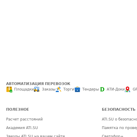
АВТОМАТИЗАЦИЯ ПЕРЕВОЗОК
Площадки
Заказы
Торги
Тендеры
АТИ-Доки
G
ПОЛЕЗНОЕ
БЕЗОПАСНОСТЬ
Расчет расстояний
ATI.SU о безопасн
Академия ATI.SU
Памятка по прове
Звезды ATI.SU на вашем сайте
Светофор+