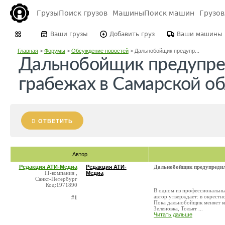
Грузы
Поиск грузов
Машины
Поиск машин
Грузо
Ваши грузы
Добавить груз
Ваши машины
Главная
>
Форумы
>
Обсуждение новостей
>
Дальнобойщик предупр...
Дальнобойщик предупре
грабежах в Самарской об
ОТВЕТИТЬ
Автор
Редакция АТИ-Медиа
Редакция АТИ-
Дальнобойщик предупредил 
IT-компания ,
Медиа
Санкт-Петербург
Код:1971890
В одном из профессиональны
автор утверждает: в окрестн
#1
Пока дальнобойщик меняет к
Зеленовка, Тольят ...
Читать дальше