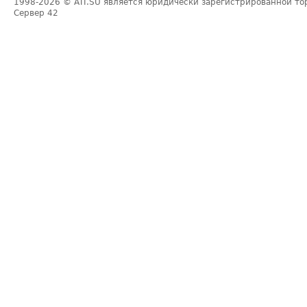
1998-2026
© ATI.SU является юридически зарегистрированной то
Сервер
42