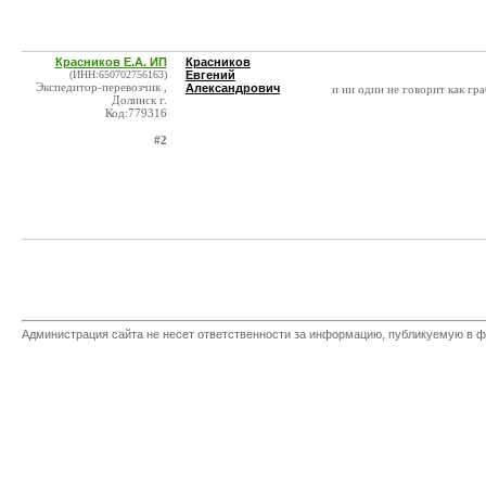
Красников Е.А. ИП
Красников
(ИНН:650702756163)
Евгений
Экспедитор-перевозчик ,
Александрович
и ни один не говорит как гра
Долинск г.
Код:779316
#2
Администрация сайта не несет ответственности за информацию, публикуемую в ф