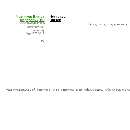
Черников Виктор
Черников
Федорович, ИП
Виктор
(ИНН:230901687337)
Кручу верчу запутать хочу.
Перевозчик ,
Краснодар
Код:2770015
#2
Администрация сайта не несет ответственности за информацию, публикуемую в ф