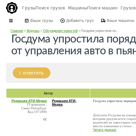
Грузы
Поиск грузов
Машины
Поиск машин
Грузо
Ваши грузы
Добавить груз
Ваши машины
Главная
>
Форумы
>
Обсуждение новостей
>
Госдума упростила по...
Госдума упростила поряд
от управления авто в пья
ОТВЕТИТЬ
Автор
Редакция АТИ-Медиа
Редакция АТИ-
Госдума упростила порядок
IT-компания ,
Медиа
Санкт-Петербург
Код:1971890
Депутаты Госдумы на пленарн
которым предлагается сокра
#1
водителей на алкогольное оп
внести изменения в статьи ...
Читать дальше