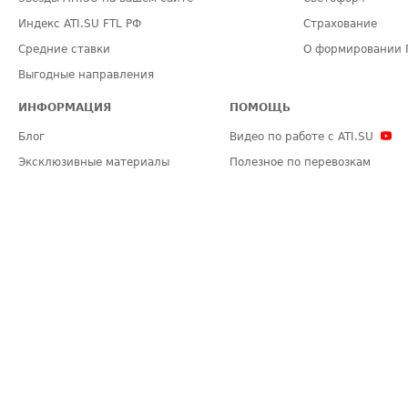
Индекс ATI.SU FTL РФ
Страхование
Средние ставки
О формировании 
Выгодные направления
ИНФОРМАЦИЯ
ПОМОЩЬ
Блог
Видео по работе с ATI.SU
Эксклюзивные материалы
Полезное по перевозкам
Политика конфиденциальности
Часто задаваемые вопросы (FA
Общие положения
Техническая информация
Карта сайта
ЗАДАТЬ ВОПРОС