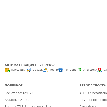
АВТОМАТИЗАЦИЯ ПЕРЕВОЗОК
Площадки
Заказы
Торги
Тендеры
АТИ-Доки
G
ПОЛЕЗНОЕ
БЕЗОПАСНОСТЬ
Расчет расстояний
ATI.SU о безопасн
Академия ATI.SU
Памятка по прове
Звезды ATI.SU на вашем сайте
Светофор+