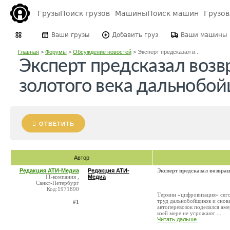
Грузы
Поиск грузов
Машины
Поиск машин
Грузо
Ваши грузы
Добавить груз
Ваши машины
Главная
>
Форумы
>
Обсуждение новостей
>
Эксперт предсказал в...
Эксперт предсказал воз
золотого века дальнобо
ОТВЕТИТЬ
Автор
Редакция АТИ-Медиа
Редакция АТИ-
Эксперт предсказал возвра
IT-компания ,
Медиа
Санкт-Петербург
Код:1971890
Термин «цифровизация» сего
труд дальнобойщиков и сно
#1
автоперевозок поделился аме
коей мере не угрожают ...
Читать дальше