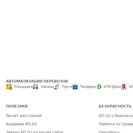
АВТОМАТИЗАЦИЯ ПЕРЕВОЗОК
Площадки
Заказы
Торги
Тендеры
АТИ-Доки
G
ПОЛЕЗНОЕ
БЕЗОПАСНОСТЬ
Расчет расстояний
ATI.SU о безопасн
Академия ATI.SU
Памятка по прове
Звезды ATI.SU на вашем сайте
Светофор+