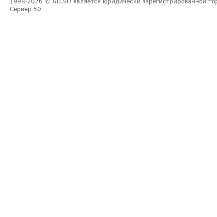
1998-2026
© ATI.SU является юридически зарегистрированной то
Сервер
50