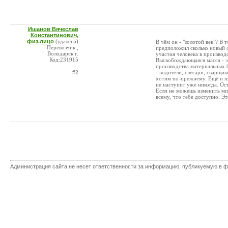
Ишанов Вячеслав
Константинович,
физ.лицо
(удалена)
В чём он - "золотой век"? В 
Перевозчик ,
предположил сколько новый 
Володарск г.
участия человека в производ
Код:231915
Высвобождающаяся масса - эт
производства материальных б
#2
- водители, слесари, сварщи
хотим по-прежнему. Ещё и пр
не наступит уже никогда. Ос
Если не можешь изменить мир
всему, что тебе доступно. Эт
Администрация сайта не несет ответственности за информацию, публикуемую в ф