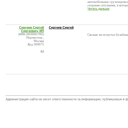
автомобильных грузоперевоз
спорным ситуациям, в которы
Читать дальше
Сергеев Сергей
Сергеев Сергей
Сергеевич, ИП
(ИНН:500300057065)
Сколько ни встречал бульбаш
Перевозчик ,
Москва
Код:309075
#2
Администрация сайта не несет ответственности за информацию, публикуемую в ф