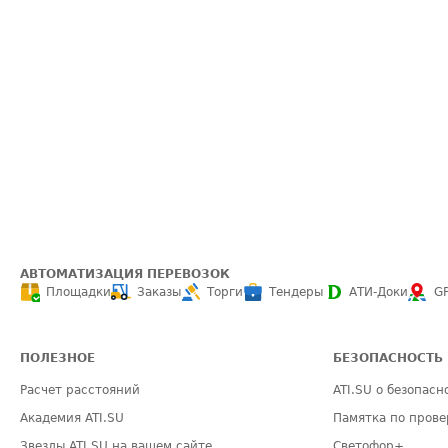
АВТОМАТИЗАЦИЯ ПЕРЕВОЗОК
Площадки
Заказы
Торги
Тендеры
АТИ-Доки
G
ПОЛЕЗНОЕ
БЕЗОПАСНОСТЬ
Расчет расстояний
ATI.SU о безопасн
Академия ATI.SU
Памятка по прове
Звезды ATI.SU на вашем сайте
Светофор+