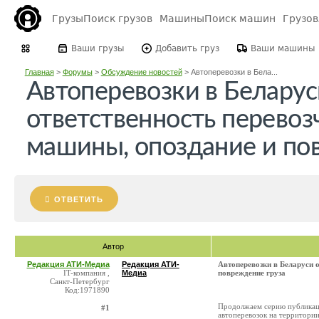
Грузы
Поиск грузов
Машины
Поиск машин
Грузо
Ваши грузы
Добавить груз
Ваши машины
Главная
>
Форумы
>
Обсуждение новостей
>
Автоперевозки в Бела...
Автоперевозки в Беларус
ответственность перевоз
машины, опоздание и по
ОТВЕТИТЬ
Автор
Редакция АТИ-Медиа
Редакция АТИ-
Автоперевозки в Беларуси 
IT-компания ,
Медиа
повреждение груза
Санкт-Петербург
Код:1971890
Продолжаем серию публикаци
#1
автоперевозок на территори