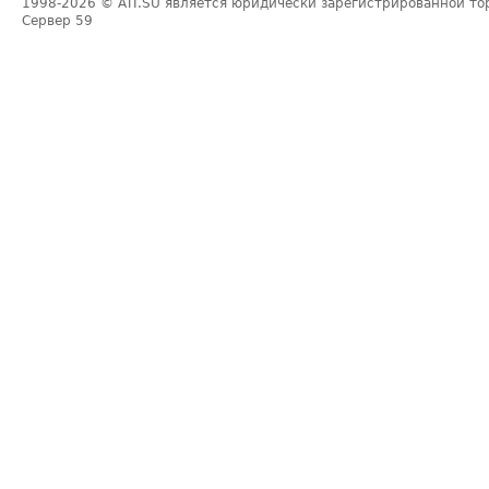
1998-2026
© ATI.SU является юридически зарегистрированной то
Сервер
59