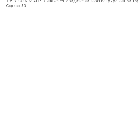
1998-2026
© ATI.SU является юридически зарегистрированной то
Сервер
59