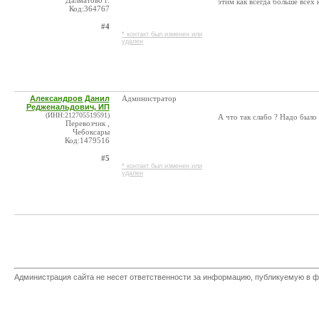
Далматово г.
этим как всегда больше всех 
Код:364767
#4
* контакт был изменен или
удален
Александров Данил
Администратор
Редженальдович, ИП
(ИНН:212705519591)
А что так слабо ? Надо было
Перевозчик ,
Чебоксары
Код:1479516
#5
* контакт был изменен или
удален
Администрация сайта не несет ответственности за информацию, публикуемую в ф