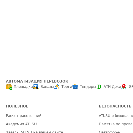
АВТОМАТИЗАЦИЯ ПЕРЕВОЗОК
Площадки
Заказы
Торги
Тендеры
АТИ-Доки
G
ПОЛЕЗНОЕ
БЕЗОПАСНОСТЬ
Расчет расстояний
ATI.SU о безопасн
Академия ATI.SU
Памятка по прове
Звезды ATI.SU на вашем сайте
Светофор+