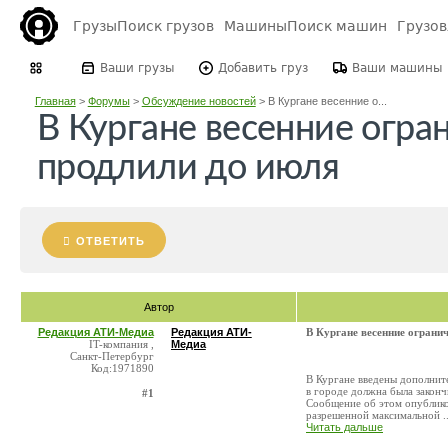
Грузы
Поиск грузов
Машины
Поиск машин
Грузо
Ваши грузы
Добавить груз
Ваши машины
Главная
>
Форумы
>
Обсуждение новостей
>
В Кургане весенние о...
В Кургане весенние огра
продлили до июля
ОТВЕТИТЬ
Автор
Редакция АТИ-Медиа
Редакция АТИ-
В Кургане весенние ограни
IT-компания ,
Медиа
Санкт-Петербург
Код:1971890
В Кургане введены дополнит
в городе должна была законч
#1
Сообщение об этом опублико
разрешенной максимальной ..
Читать дальше