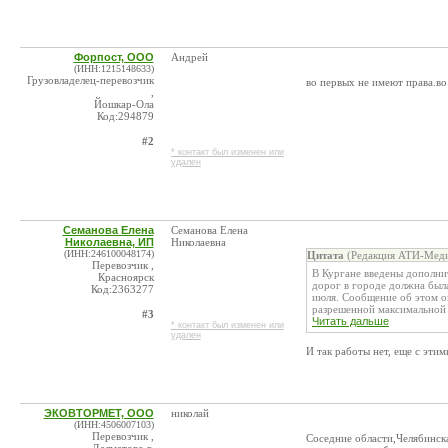
Форпост, ООО
Андрей
(ИНН:1215148633)
Грузовладелец-перевозчик
во первых не имеют права.во 
,
Йошкар-Ола
Код:294879
#2
* контакт был изменен или
удален
Семанова Елена
Семанова Елена
Николаевна, ИП
Николаевна
(ИНН:246100048174)
Цитата
(Редакция АТИ-Меди
Перевозчик ,
В Кургане введены дополни
Красноярск
дорог в городе должна была
Код:2363277
июля. Сообщение об этом о
разрешенной максимальной .
#3
Читать дальше
* контакт был изменен или
удален
И так работы нет, еще с эти
ЭКОВТОРМЕТ, ООО
николай
(ИНН:4506007103)
Перевозчик ,
Соседние области,Челябинс