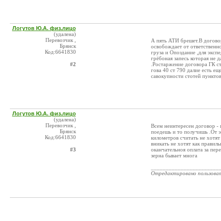
Логутов Ю.А. физ.лицо
(удалена)
Перевозчик ,
А пять АТИ брешет.В догово
Брянск
освобождает от ответственн
Код:6641830
груза и Опоздание ,для экспе
грёбоная запесь которая 
#2
.Ростаржение договора ГК ст
гова 40 ст 790 далие есть е
савокупности стотей пунктов
Логутов Ю.А. физ.лицо
(удалена)
Перевозчик ,
Всем неинтересен договор - г
Брянск
поедешь и то получишь .От э
Код:6641830
километров считать не хотят 
вникать не хотят как правил
#3
оканчательноя оплата за пере
зерна бывает многа
_______________________
Отредактировано пользова