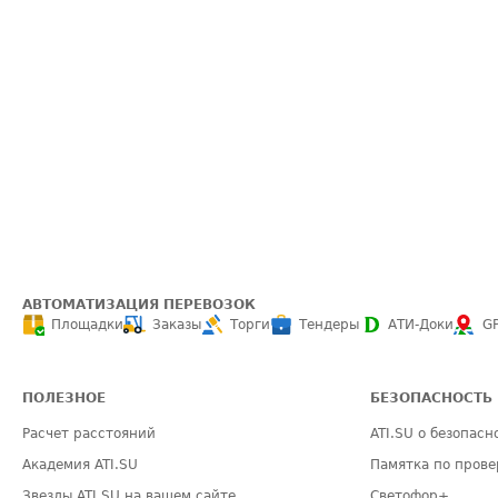
АВТОМАТИЗАЦИЯ ПЕРЕВОЗОК
Площадки
Заказы
Торги
Тендеры
АТИ-Доки
G
ПОЛЕЗНОЕ
БЕЗОПАСНОСТЬ
Расчет расстояний
ATI.SU о безопасн
Академия ATI.SU
Памятка по прове
Звезды ATI.SU на вашем сайте
Светофор+