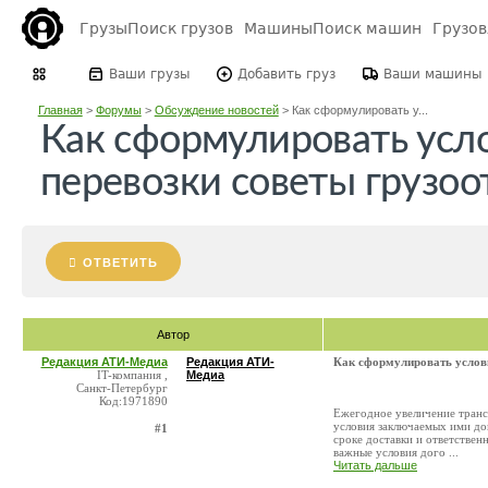
Грузы
Поиск грузов
Машины
Поиск машин
Грузо
Ваши грузы
Добавить груз
Ваши машины
Главная
>
Форумы
>
Обсуждение новостей
>
Как сформулировать у...
Как сформулировать усл
перевозки советы грузо
ОТВЕТИТЬ
Автор
Редакция АТИ-Медиа
Редакция АТИ-
Как сформулировать услови
IT-компания ,
Медиа
Санкт-Петербург
Код:1971890
Ежегодное увеличение трансп
условия заключаемых ими дог
#1
сроке доставки и ответствен
важные условия дого ...
Читать дальше