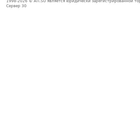
1998-2026
© ATI.SU является юридически зарегистрированной то
Сервер
30