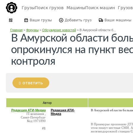
Грузы
Поиск грузов
Машины
Поиск машин
Грузо
Ваши грузы
Добавить груз
Ваши машины
Главная
>
Форумы
>
Обсуждение новостей
>
В Амурской области б...
В Амурской области бол
опрокинулся на пункт ве
контроля
ОТВЕТИТЬ
Автор
Редакция АТИ-Медиа
Редакция АТИ-
В Амурской области больше
IT-компания ,
Медиа
Санкт-Петербург
Код:1971890
В Приамурье произошло ДТП 
этом пишут местные СМИ. Ав
#1
железнодорожной станции Се