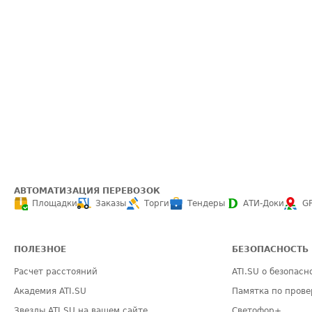
АВТОМАТИЗАЦИЯ ПЕРЕВОЗОК
Площадки
Заказы
Торги
Тендеры
АТИ-Доки
G
ПОЛЕЗНОЕ
БЕЗОПАСНОСТЬ
Расчет расстояний
ATI.SU о безопасн
Академия ATI.SU
Памятка по прове
Звезды ATI.SU на вашем сайте
Светофор+