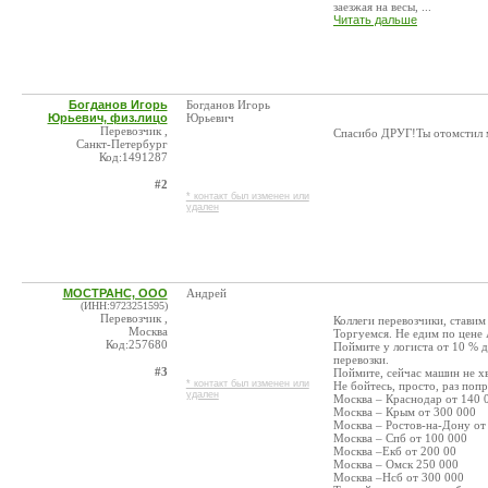
заезжая на весы, ...
Читать дальше
Богданов Игорь
Богданов Игорь
Юрьевич, физ.лицо
Юрьевич
Перевозчик ,
Спасибо ДРУГ!Ты отомстил 
Санкт-Петербург
Код:1491287
#2
* контакт был изменен или
удален
МОСТРАНС, ООО
Андрей
(ИНН:9723251595)
Перевозчик ,
Коллеги перевозчики, ставим
Москва
Торгуемся. Не едим по цене 
Код:257680
Поймите у логиста от 10 % д
перевозки.
#3
Поймите, сейчас машин не хв
* контакт был изменен или
Не бойтесь, просто, раз поп
удален
Москва – Краснодар от 140 
Москва – Крым от 300 000
Москва – Ростов-на-Дону от
Москва – Спб от 100 000
Москва –Екб от 200 00
Москва – Омск 250 000
Москва –Нсб от 300 000