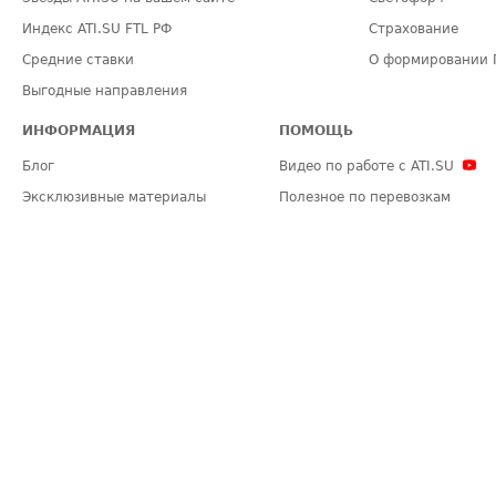
Индекс ATI.SU FTL РФ
Страхование
Средние ставки
О формировании 
Выгодные направления
ИНФОРМАЦИЯ
ПОМОЩЬ
Блог
Видео по работе с ATI.SU
Эксклюзивные материалы
Полезное по перевозкам
Политика конфиденциальности
Часто задаваемые вопросы (FA
Общие положения
Техническая информация
Карта сайта
ЗАДАТЬ ВОПРОС