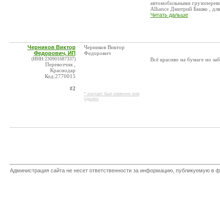
автомобильными грузоперевоз
Alliance Дмитрий Башко , для 
Читать дальше
Черников Виктор
Черников Виктор
Федорович, ИП
Федорович
(ИНН:230901687337)
Всё красиво на бумаге но за
Перевозчик ,
Краснодар
Код:2770015
#2
* контакт был изменен или
удален
Администрация сайта не несет ответственности за информацию, публикуемую в ф