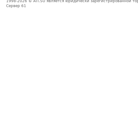
1998-2026
© ATI.SU является юридически зарегистрированной то
Сервер
61