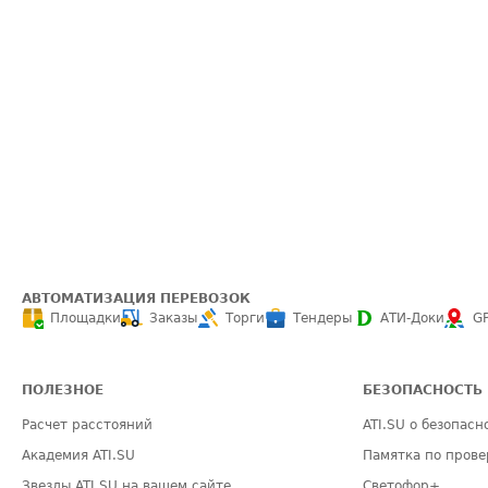
АВТОМАТИЗАЦИЯ ПЕРЕВОЗОК
Площадки
Заказы
Торги
Тендеры
АТИ-Доки
G
ПОЛЕЗНОЕ
БЕЗОПАСНОСТЬ
Расчет расстояний
ATI.SU о безопасн
Академия ATI.SU
Памятка по прове
Звезды ATI.SU на вашем сайте
Светофор+