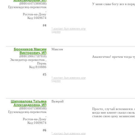
Александровна, ИП
(ИНН:616713808588)
У меня слава богу все в поря
Грузовладелец-перевозчик
,
Ростов-на-Дону
Код:1669674
#4
* контакт был изменен или
удален
Бронников Максим
Максим
Викторович, ИП
(ИНН:590617187818)
Аналогично! причем тогда т
Экспедитор-перевозчик ,
Пермь
Код:810886
#5
* контакт был изменен или
удален
Шаповалова Татьяна
Валерий
Александровна, ИП
(ИНН:616713808588)
Просто, случай вспомнился. к
Грузовладелец-перевозчик
когда мне клиент сказал скол
,
ставлю свою цену независимо 
Ростов-на-Дону
Код:1669674
#6
* контакт был изменен или