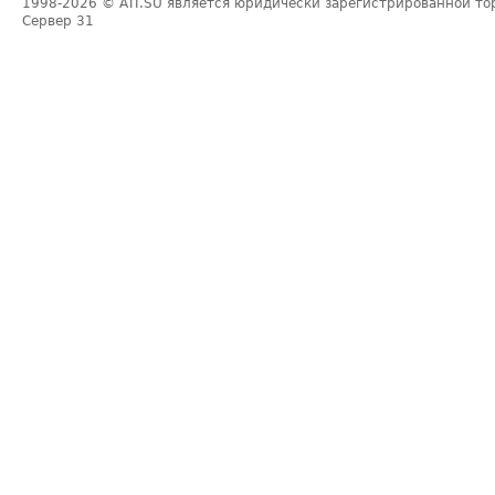
1998-2026
© ATI.SU является юридически зарегистрированной то
Сервер
31