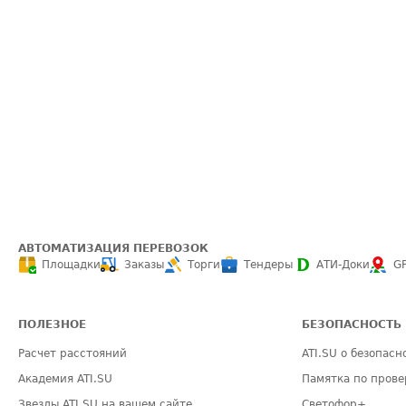
АВТОМАТИЗАЦИЯ ПЕРЕВОЗОК
Площадки
Заказы
Торги
Тендеры
АТИ-Доки
G
ПОЛЕЗНОЕ
БЕЗОПАСНОСТЬ
Расчет расстояний
ATI.SU о безопасн
Академия ATI.SU
Памятка по прове
Звезды ATI.SU на вашем сайте
Светофор+