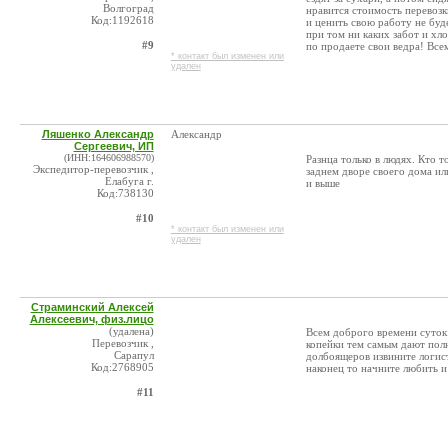
Волгоград
нравится стоимость перевозк
Код:1192618
и ценить свою работу не буде
при том ни каких забот и х
#9
по продаете свои ведра! Все
* контакт был изменен или
удален
Ляшенко Александр
Александр
Сергеевич, ИП
(ИНН:164606988570)
Разнца только в людях. Кто т
Экспедитор-перевозчик ,
заднем дворе своего дома ил
Елабуга г.
и выше
Код:738130
#10
* контакт был изменен или
удален
Страминский Алексей
Алексеевич, физ.лицо
(удалена)
Всем доброго времени суток
Перевозчик ,
копейки тем самым дают полн
Сарапул
долбоящеров извините логис
Код:2768905
наконец то начните любить и
#11