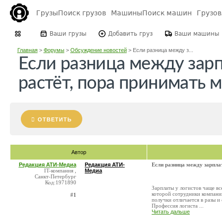
Грузы
Поиск грузов
Машины
Поиск машин
Грузо
Ваши грузы
Добавить груз
Ваши машины
Главная
>
Форумы
>
Обсуждение новостей
>
Если разница между з...
Если разница между зар
растёт, пора принимать 
ОТВЕТИТЬ
Автор
Редакция АТИ-Медиа
Редакция АТИ-
Если разница между зарпла
IT-компания ,
Медиа
Санкт-Петербург
Код:1971890
Зарплаты у логистов чаще вс
которой сотрудники компани
#1
получки отличается в разы и
Профессия логиста ...
Читать дальше