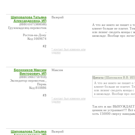
Шаповалова Татьяна
Валерий
Александровна, ИП
(ИНН:616713808588)
А что же никто не пишет о т
Грузовладелец-перевозчик
клиент больше не платит. Те
,
или лизинг сводить концы с 
Ростов-на-Дону
шоколаде. Вообще про логист
Код:1669674
#2
* контакт был изменен или
удален
Бронников Максим
Максим
Викторович, ИП
(ИНН:590617187818)
Цитата
(Шаповалов В.В. ИП 
Экспедитор-перевозчик ,
А что же никто не пишет о 
Пермь
клиент больше не платит. Т
Код:810886
или лизинг сводить концы с
в шоколаде. Вообще про лог
#3
* контакт был изменен или
удален
Так кто ж вас ВЫНУЖДАЕТ то
ценник не устраивает!!! Всё 
хоть 150000 сверху накидыва
Шаповалова Татьяна
Валерий