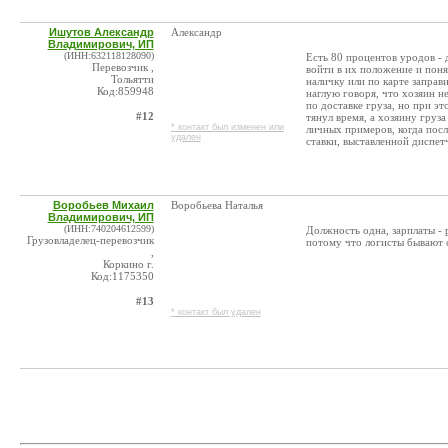
Ишутов Александр
Александр
Владимирович, ИП
(ИНН:632118128090)
Есть 80 процентов уродов - 
Перевозчик ,
войти в их положение и поня
Тольятти
наличку или по карте заправ
Код:859948
наглую говоря, что хозяин н
по доставке груза, но при эт
#12
тянул время, а хозяину груза
* контакт был изменен или
личных примеров, когда посл
удален
ставки, выставленной диспет
Воробьев Михаил
Воробьева Наталья
Владимирович, ИП
(ИНН:740204612599)
Должность одна, зарплаты - 
Грузовладелец-перевозчик
потому что логисты бывают
,
Коркино г.
Код:1175350
#13
* контакт был удален