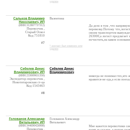
удален
Сальков Владимир
Валентина
Николаевич, ИП
(ИНН:312807737312)
Да дело в том ,что напрямую
Перевозчик ,
перевозку.Потому что,логис
Старый Оскол
своим транспортом вынужден 
Код:751810
263000,а логист предлагает 
почистить,на каком основани
#7
* контакт был изменен или
удален
Себелев Денис
Себелев Денис
Владимирович, ИП
Владимирович
(ИНН:233009651350)
никогда не понимал тех,кто 
Экспедитор-перевозчик ,
нравится-не едь,а если поеха
Новотитаровская ст-ца
Код:1543463
#8
Голованов Александр
Голованов Александр
Витальевич, ИП
Витальевич
(ИНН:344690428908)
Мне кажется перевозчики са
Перевозчик ,
ездят за сухари, а потом сид