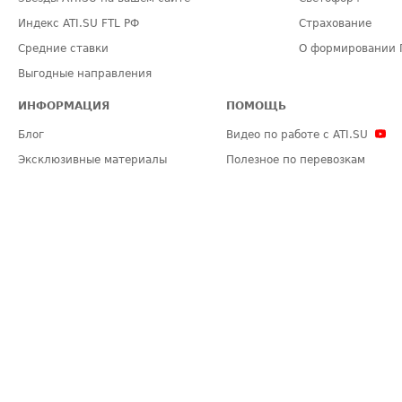
Индекс ATI.SU FTL РФ
Страхование
Средние ставки
О формировании 
Выгодные направления
ИНФОРМАЦИЯ
ПОМОЩЬ
Блог
Видео по работе с ATI.SU
Эксклюзивные материалы
Полезное по перевозкам
Политика конфиденциальности
Часто задаваемые вопросы (FA
Общие положения
Техническая информация
Карта сайта
ЗАДАТЬ ВОПРОС