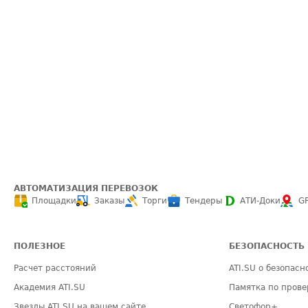
АВТОМАТИЗАЦИЯ ПЕРЕВОЗОК
Площадки
Заказы
Торги
Тендеры
АТИ-Доки
G
ПОЛЕЗНОЕ
БЕЗОПАСНОСТЬ
Расчет расстояний
ATI.SU о безопасн
Академия ATI.SU
Памятка по прове
Звезды ATI.SU на вашем сайте
Светофор+