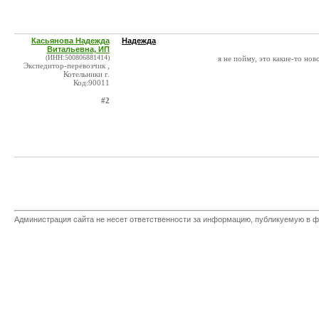
Касьянова Надежда
Надежда
Витальевна, ИП
(ИНН:500806881414)
я не пойму, это какие-то но
Экспедитор-перевозчик ,
Котельники г.
Код:90011
#2
Администрация сайта не несет ответственности за информацию, публикуемую в ф