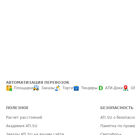
АВТОМАТИЗАЦИЯ ПЕРЕВОЗОК
Площадки
Заказы
Торги
Тендеры
АТИ-Доки
G
ПОЛЕЗНОЕ
БЕЗОПАСНОСТЬ
Расчет расстояний
ATI.SU о безопасн
Академия ATI.SU
Памятка по прове
Звезды ATI.SU на вашем сайте
Светофор+