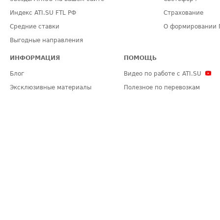
Индекс ATI.SU FTL РФ
Страхование
Средние ставки
О формировании 
Выгодные направления
ИНФОРМАЦИЯ
ПОМОЩЬ
Блог
Видео по работе с ATI.SU
Эксклюзивные материалы
Полезное по перевозкам
Политика конфиденциальности
Часто задаваемые вопросы (FA
Общие положения
Техническая информация
Карта сайта
ЗАДАТЬ ВОПРОС