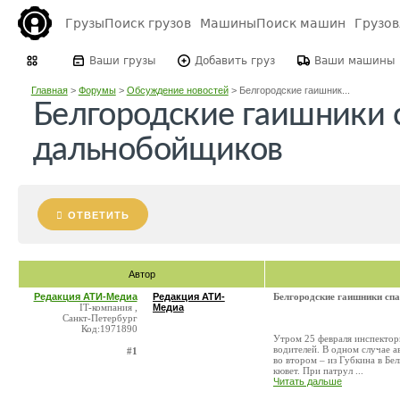
Грузы
Поиск грузов
Машины
Поиск машин
Грузо
Ваши грузы
Добавить груз
Ваши машины
Главная
>
Форумы
>
Обсуждение новостей
>
Белгородские гаишник...
Белгородские гаишники 
дальнобойщиков
ОТВЕТИТЬ
Автор
Редакция АТИ-Медиа
Редакция АТИ-
Белгородские гаишники сп
IT-компания ,
Медиа
Санкт-Петербург
Код:1971890
Утром 25 февраля инспекто
водителей. В одном случае а
#1
во втором – из Губкина в Бе
кювет. При патрул ...
Читать дальше