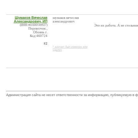
Шумаков Вячеслав
шумаков вячеслав
Александрович, ИП
александрович
(ИНН:461600149927)
Это их работа. А не стольни
Перевозчик ,
Обоянь г.
Код:460724
#2
* контакт был изменен или
удален
Администрация сайта не несет ответственности за информацию, публикуемую в ф