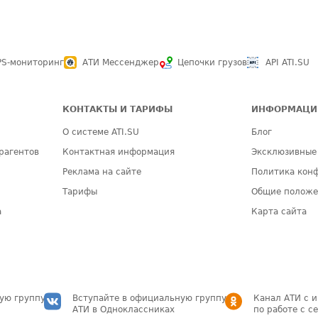
PS-мониторинг
АТИ Мессенджер
Цепочки грузов
API ATI.SU
КОНТАКТЫ И ТАРИФЫ
ИНФОРМАЦИ
О системе ATI.SU
Блог
рагентов
Контактная информация
Эксклюзивные
Реклама на сайте
Политика кон
Тарифы
Общие полож
а
Карта сайта
ую группу
Вступайте в официальную группу
Канал АТИ с 
АТИ в Одноклассниках
по работе с с