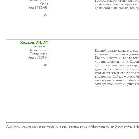
Перевозчик ,
перевозчиками стоит единств
Орёл
обманывает нас государство.
Код:1745968
дальнобоя и не только, всё бу
#4
Храпаль АИ, ИП
(удалена)
Перевозчик ,
Главной целью таких статеек,
Тихорецк г.
по каким критериям оценивал
Код:6593944
Европе «вот так», то это оч
уровню развития, а им Европ
#5
дорог соответствующая европ
куда потратили, всё тайна, 
стоимость завышена в разы, 
намерения. Сейчас у этого б
отсутствие всякой борьбы с 
тахографами потом купят се
Администрация сайта не несет ответственности за информацию, публикуемую в ф