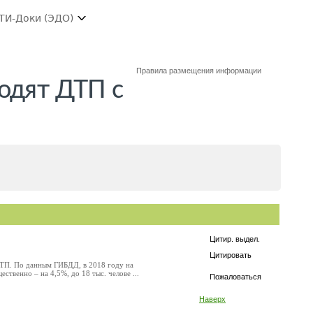
ТИ-Доки (ЭДО)
Правила размещения информации
одят ДТП с
Цитир. выдел.
Цитировать
 ДТП. По данным ГИБДД, в 2018 году на
твенно – на 4,5%, до 18 тыс. челове ...
Пожаловаться
Наверх