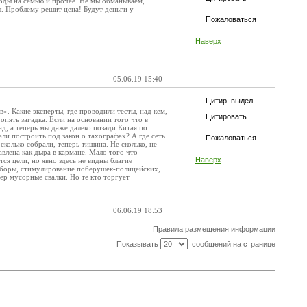
ходы на семью и прочее. Не мы обманываем,
мы. Проблему решит цена! Будут деньги у
Пожаловаться
Наверх
05.06.19 15:40
Цитир. выдел.
в». Какие эксперты, где проводили тесты, над кем,
Цитировать
пять загадка. Если на основании того что в
ад, а теперь мы даже далеко позади Китая по
ли построить под закон о тахографах? А где сеть
Пожаловаться
колько собрали, теперь тишина. Не сколько, не
авлена как дыра в кармане. Мало того что
Наверх
ся цели, но явно здесь не видны благие
поборы, стимулирование поберушек-полицейских,
ер мусорные свалки. Но те кто торгует
06.06.19 18:53
Правила размещения информации
Показывать
сообщений на странице