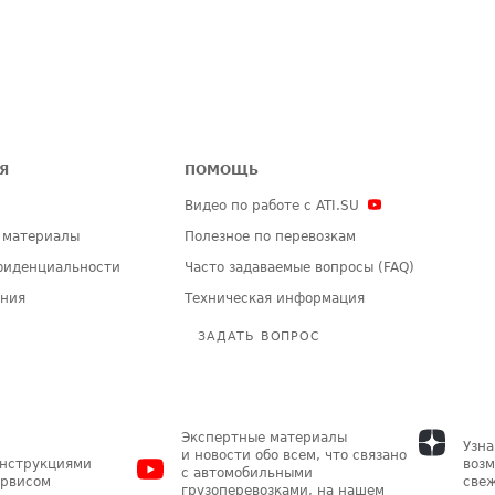
Я
ПОМОЩЬ
Видео по работе с ATI.SU
 материалы
Полезное по перевозкам
фиденциальности
Часто задаваемые вопросы (FAQ)
ения
Техническая информация
ЗАДАТЬ ВОПРОС
Экспертные материалы
Узна
и новости обо всем, что связано
инструкциями
возм
с автомобильными
ервисом
свеж
грузоперевозками, на нашем