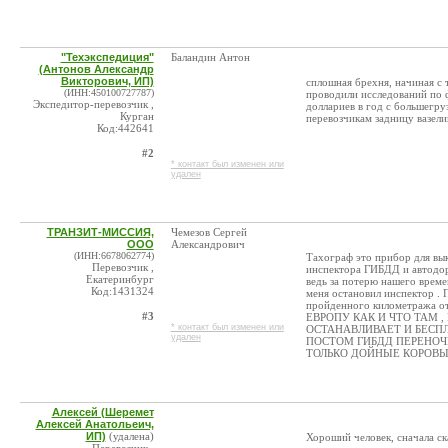
"Техэкспедиция"
Баландин Антон
(Антонов Александр
Викторович, ИП)
сплошная брехня, начиная с 
(ИНН:450100727787)
проводили исследований по 
Экспедитор-перевозчик ,
доллариев в год с большег
Курган
перевозчикам задницу вазели
Код:442641
#2
* контакт был изменен или
удален
ТРАНЗИТ-МИССИЯ,
Чемезов Сергей
ООО
Александрович
(ИНН:6678062774)
Тахограф это прибор для вык
Перевозчик ,
инспектора ГИБДД и автодора
Екатеринбург
ведь за потерю нашего време
Код:1431324
меня остановил инспектор . 
пройденного километража о
#3
ЕВРОПУ КАК И ЧТО ТАМ 
* контакт был изменен или
ОСТАНАВЛИВАЕТ И БЕСП
удален
ПОСТОМ ГИБДД ПЕРЕНОЧЕ
ТОЛЬКО ДОЙНЫЕ КОРОВЫ
Алексей (Шеремет
Алексей Анатольеич,
ИП)
(удалена)
Хороший человек, сначала ск