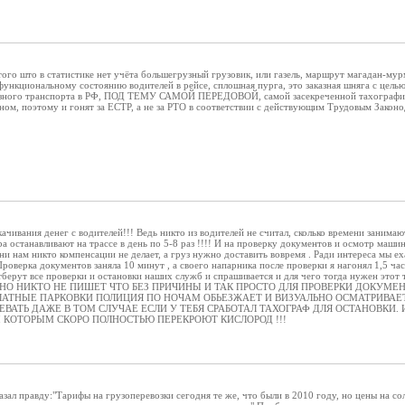
того што в статистике нет учёта большегрузный грузовик, или газель, маршрут магадан-мур
функциональному состоянию водителей в рейсе, сплошная пурга, это заказная шняга с цел
рузного транспорта в РФ, ПОД ТЕМУ САМОЙ ПЕРЕДОВОЙ, самой засекреченной тахографии 
ном, поэтому и гонят за ЕСТР, а не за РТО в соответствии с действующим Трудовым Закон
ачивания денег с водителей!!! Ведь никто из водителей не считал, сколько времени занима
 останавливают на трассе в день по 5-8 раз !!!! И на проверку документов и осмотр машин
ни нам никто компенсации не делает, а груз нужно доставить вовремя . Ради интереса мы е
Проверка документов заняла 10 минут , а своего напарника после проверки я нагонял 1,5 час
тберут все проверки и остановки наших служб и спрашивается и для чего тогда нужен 
, НО НИКТО НЕ ПИШЕТ ЧТО БЕЗ ПРИЧИНЫ И ТАК ПРОСТО ДЛЯ ПРОВЕРКИ ДОКУ
ЛАТНЫЕ ПАРКОВКИ ПОЛИЦИЯ ПО НОЧАМ ОБЬЕЗЖАЕТ И ВИЗУАЛЬНО ОСМАТРИВАЕТ,
ВАТЬ ДАЖЕ В ТОМ СЛУЧАЕ ЕСЛИ У ТЕБЯ СРАБОТАЛ ТАХОГРАФ ДЛЯ ОСТАНОВКИ.
 КОТОРЫМ СКОРО ПОЛНОСТЬЮ ПЕРЕКРОЮТ КИСЛОРОД !!!
азал правду:"Тарифы на грузоперевозки сегодня те же, что были в 2010 году, но цены на со