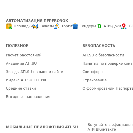
АВТОМАТИЗАЦИЯ ПЕРЕВОЗОК
Площадки
Заказы
Торги
Тендеры
АТИ-Доки
G
ПОЛЕЗНОЕ
БЕЗОПАСНОСТЬ
Расчет расстояний
ATI.SU о безопасности
Академия ATI.SU
Памятка по проверке конт
Звезды ATI.SU на вашем сайте
Светофор+
Индекс ATI.SU FTL РФ
Страхование
Средние ставки
О формировании Паспорт
Выгодные направления
Вступайте в официальн
МОБИЛЬНЫЕ ПРИЛОЖЕНИЯ ATI.SU
АТИ ВКонтакте