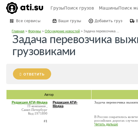
Грузы
Поиск грузов
Машины
Поиск м
Все сервисы
Ваши грузы
Добавить груз
Главная
>
Форумы
>
Обсуждение новостей
>
Задача перевозчика ...
Задача перевозчика выж
грузовиками
ОТВЕТИТЬ
Автор
Редакция АТИ-Медиа
Редакция АТИ-
Задача перевозчика выжить
IT-компания ,
Медиа
Санкт-Петербург
Код:1971890
В России сократилось количе
российских дорогах случилос
#1
Читать дальше