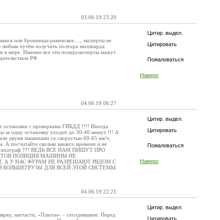
03.06.19 23:20
Цитир. выдел.
манск или бронницы-раменское...., эксперты не
Цитировать
ью любым путём получить полтора миллиарда
в мире. Именно все эти псевдоэксперты мажут
одательством РФ.
Пожаловаться
Наверх
04.06.19 06:27
Цитир. выдел.
ют остановки с проверками ГИБДД !!!! Иногда
Цитировать
ы за одну остановку уходит до 30-40 минут !!! А
хали двумя машинами со скоростью 60-65 км/ч,
а. А посчитайте сколько вашего времени и не
Пожаловаться
этот тахограф ??? ВЕДЬ ВСЕ НАМ ПИШУТ ПРО
МЕНТОВ ПОЛИЦИЯ МАШИНЫ НЕ
Наверх
 А У НАС ФУРАМ НЕ РАЗРЕШАЮТ РЯДОМ С
 И БОЛЬШЕГРУЗЫ ДЛЯ ВСЕЙ ЭТОЙ СИСТЕМЫ
04.06.19 22:21
Цитир. выдел.
лярку, запчасти, «Платон» – сегодняшние. Перед
Цитировать