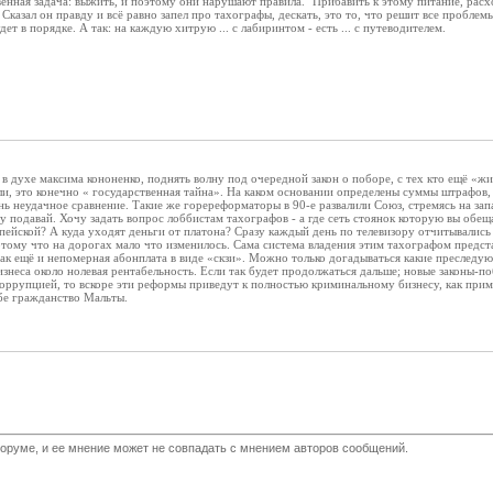
енная задача: выжить, и поэтому они нарушают правила." Прибавить к этому питание, рас
 Сказал он правду и всё равно запел про тахографы, дескать, это то, что решит все пробле
дет в порядке. А так: на каждую хитрую ... с лабиринтом - есть ... с путеводителем.
 в духе максима кононенко, поднять волну под очередной закон о поборе, с тех кто ещё «жи
и, это конечно « государственная тайна». На каком основании определены суммы штрафов, о
ень неудачное сравнение. Такие же горереформаторы в 90-е развалили Союз, стремясь на зап
у подавай. Хочу задать вопрос лоббистам тахографов - а где сеть стоянок которую вы обеща
ейской? А куда уходят деньги от платона? Сразу каждый день по телевизору отчитывались с
потому что на дорогах мало что изменилось. Сама система владения этим тахографом предст
так ещё и непомерная абонплата в виде «скзи». Можно только догадываться какие преследуют
изнеса около нолевая рентабельность. Если так будет продолжаться дальше; новые законы-
коррупцией, то вскоре эти реформы приведут к полностью криминальному бизнесу, как прим
бе гражданство Мальты.
оруме, и ее мнение может не совпадать с мнением авторов сообщений.