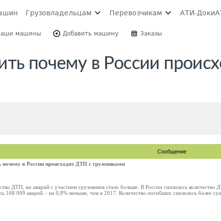
ашин
Грузовладельцам
Перевозчикам
АТИ-Доки
А
Ваши машины
Добавить машину
Заказы
ить почему в России происх
Сообщение
 почему в России происходят ДТП с грузовиками
ство ДТП, но аварий с участием грузовиков стало больше. В России снизилось количество
ь 168 099 аварий – на 0,8% меньше, чем в 2017. Количество погибших снизилось более сущес