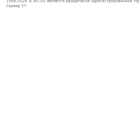
1998-2026
© ATI.SU является юридически зарегистрированной то
Сервер
57