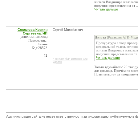
жители Владимира жаловали
получили представления от ..
Читать дальше
Соколова Ксения
Сергей Михайлович
Сергеевна, ИП
(ИНН:165812882606)
Цитата
(Редакция АТИ-Меди
Перевозчик ,
Прокуратура в ходе провер
Казань
федеральной трассы от пов
Код:28578
жители Владимира жаловал
получили представления от .
#2
Читать дальше
* контакт был изменен или
удален
Только вдумайтесь: 20 тыс.ру
для физлица. Причём по мое
Правительству за неоценимую
Администрация сайта не несет ответственности за информацию, публикуемую в ф