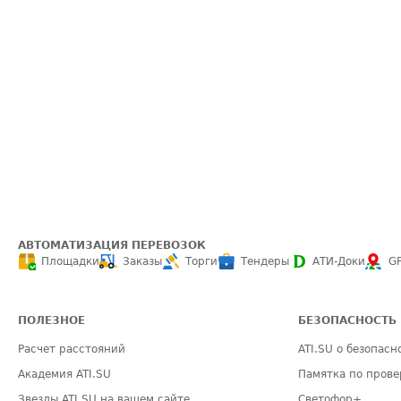
АВТОМАТИЗАЦИЯ ПЕРЕВОЗОК
Площадки
Заказы
Торги
Тендеры
АТИ-Доки
G
ПОЛЕЗНОЕ
БЕЗОПАСНОСТЬ
Расчет расстояний
ATI.SU о безопасн
Академия ATI.SU
Памятка по прове
Звезды ATI.SU на вашем сайте
Светофор+