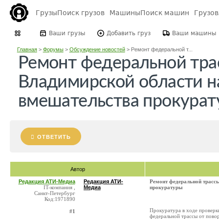
Грузы
Поиск грузов
Машины
Поиск машин
Грузо
Ваши грузы
Добавить груз
Ваши машины
Главная
>
Форумы
>
Обсуждение новостей
>
Ремонт федеральной т...
Ремонт федеральной тра
Владимирской области н
вмешательства прокура
ОТВЕТИТЬ
Автор
Редакция АТИ-Медиа
Редакция АТИ-
Ремонт федеральной трассы
IT-компания ,
Медиа
прокуратуры
Санкт-Петербург
Код:1971890
Прокуратура в ходе проверк
#1
федеральной трассы от пово