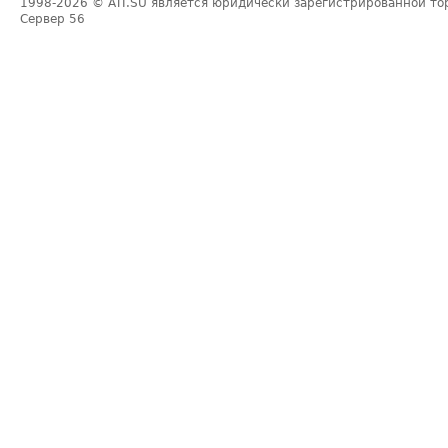
1998-2026
© ATI.SU является юридически зарегистрированной то
Сервер
56