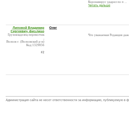
Коронавирус ударил по п ...
Читать дальше
Липовой Владимир
Олег
Сергеевич, физ.лицо
Грузовладелец-перевозчик
Что уважаемая Редакция даж
,
Волхов г. (Волховский р-н)
Код:1329856
#2
Администрация сайта не несет ответственности за информацию, публикуемую в ф