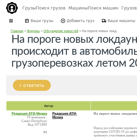
Грузы
Поиск грузов
Машины
Поиск машин
Грузо
Ваши грузы
Добавить груз
Ваши машины
Главная
>
Форумы
>
Обсуждение новостей
>
На пороге новых локд...
На пороге новых локдаун
происходит в автомобил
грузоперевозках летом 2
ОТВЕТИТЬ
Автор
Редакция АТИ-Медиа
Редакция АТИ-
На пороге новых локдаунов
IT-компания ,
Медиа
Санкт-Петербург
Код:1971890
Перед российскими перевозчи
жертвами COVID-19 до дефиц
#1
тревожит участников рынка 