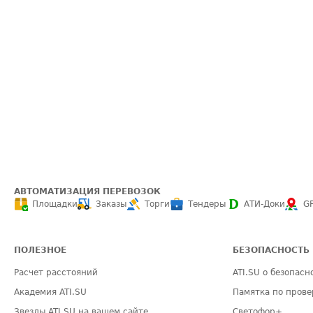
АВТОМАТИЗАЦИЯ ПЕРЕВОЗОК
Площадки
Заказы
Торги
Тендеры
АТИ-Доки
G
ПОЛЕЗНОЕ
БЕЗОПАСНОСТЬ
Расчет расстояний
ATI.SU о безопасн
Академия ATI.SU
Памятка по прове
Звезды ATI.SU на вашем сайте
Светофор+