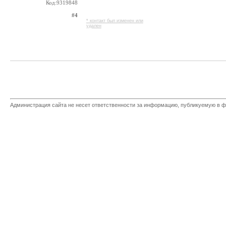
Код:9319848
#4
* контакт был изменен или
удален
Администрация сайта не несет ответственности за информацию, публикуемую в ф