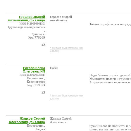
горелов андрей
горелов андрей
михайлович, физ.лицо
михайлович
(ИНН:542905696130)
Только штрафовать и могут,
Грузовладелец-перевозчик
,
Купино г.
Код:776269
#2
* контакт был изменен или
удален
Рогова Елена
Елена
Олеговна, ИП
(ИНН:253500033381)
Надо больше штраф сделать!
Перевозчик ,
Мы платим налоги и груз не
Красногорск
А другие налоги не платят и
Код:5719673
#3
* контакт был изменен или
удален
Жидков Сергей
Жидков Сергей
Алексеевич, физ.лицо
Алексеевич
Перевозчик ,
нужен налог на пописять и п
Калуга
много выпил...ну или чего не