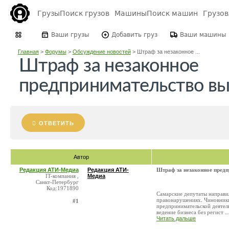
Грузы
Поиск грузов
Машины
Поиск машин
Грузо
Ваши грузы
Добавить груз
Ваши машины
Главная
>
Форумы
>
Обсуждение новостей
>
Штраф за незаконное ...
Штраф за незаконное
предпринимательство выр
ОТВЕТИТЬ
Автор
Редакция АТИ-Медиа
Редакция АТИ-
Штраф за незаконное предп
IT-компания ,
Медиа
Санкт-Петербург
Код:1971890
Самарские депутаты направи
правонарушениях. Чиновники
#1
предпринимательской деятель
ведение бизнеса без регист ..
Читать дальше