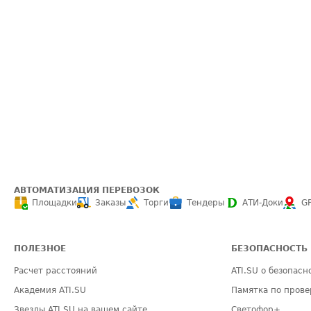
АВТОМАТИЗАЦИЯ ПЕРЕВОЗОК
Площадки
Заказы
Торги
Тендеры
АТИ-Доки
G
ПОЛЕЗНОЕ
БЕЗОПАСНОСТЬ
Расчет расстояний
ATI.SU о безопасн
Академия ATI.SU
Памятка по прове
Звезды ATI.SU на вашем сайте
Светофор+