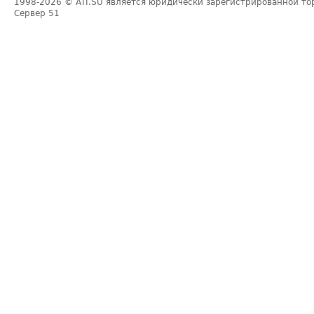
1998-2026
© ATI.SU является юридически зарегистрированной то
Сервер
51